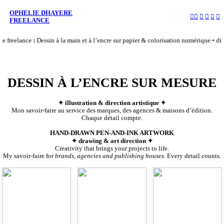
OPHELIE DHAYERE
︎
︎
︎
︎
︎
︎
FREELANCE
e freelance
:
Dessin à la main et à l’encre sur papier & colorisation numérique • direc
DESSIN À L’ENCRE SUR MESURE
✦ illustration & direction artistique ✦
Mon savoir-faire au service des marques, des agences & maisons d’édition.
Chaque détail compte.
HAND-DRAWN PEN-AND-INK ARTWORK
✦ drawing & art direction ✦
Creativity that brings your projects to life.
My savoir-faire for
brands, agencies and publishing houses.
Every detail counts.